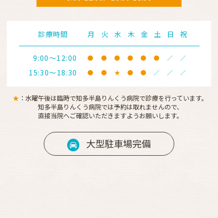
診療時間
月
火
水
木
金
土
日
祝
9:00～12:00
●
●
●
●
●
●
／
／
15:30～18:30
●
●
★
●
●
／
／
／
★
：水曜午後は臨時で知多半島りんくう病院で
診療を行っています。
知多半島りんくう病院では予約は取れませんので、
直接当院へ
ご確認いただきますようお願いします。
大型駐車場完備