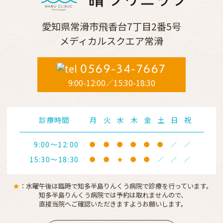
愛知県常滑市飛香台
7丁目2番5号
メディカルスクエア常滑
0569-34-7667
9:00-12:00／15:30-18:30
診療時間
月
火
水
木
金
土
日
祝
9:00～12:00
●
●
●
●
●
●
／
／
15:30～18:30
●
●
★
●
●
／
／
／
★
：水曜午後は臨時で知多半島りんくう病院で
診療を行っています。
知多半島りんくう病院では予約は取れませんので、
直接当院へ
ご確認いただきますようお願いします。